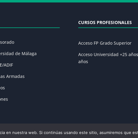
CURSOS PROFESIONALES
esorado
Acceso FP Grado Superior
ersidad de Málaga
Acceso Universidad +25 año
años
E/ADIF
zas Armadas
eos
ones
ia en nuestra web. Si continúas usando este sitio, asumiremos que est
olítica de Privacidad
|
Condiciones Generales de la Matrícula