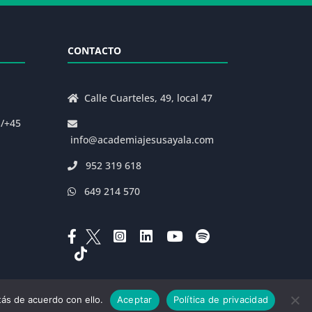
CONTACTO
Calle Cuarteles, 49, local 47
s/+45
info@academiajesusayala.com
952 319 618
649 214 570
ás de acuerdo con ello.
Aceptar
Política de privacidad
|
Decreto 625/2019