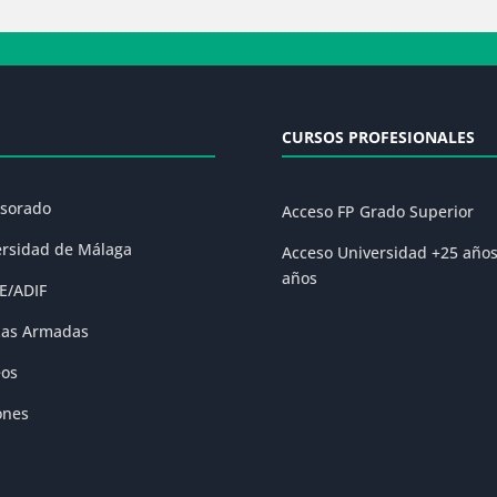
CURSOS PROFESIONALES
esorado
Acceso FP Grado Superior
ersidad de Málaga
Acceso Universidad +25 año
años
E/ADIF
zas Armadas
eos
ones