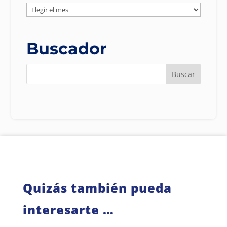
Noticias
por
Fecha
Buscador
Quizás también pueda
interesarte …