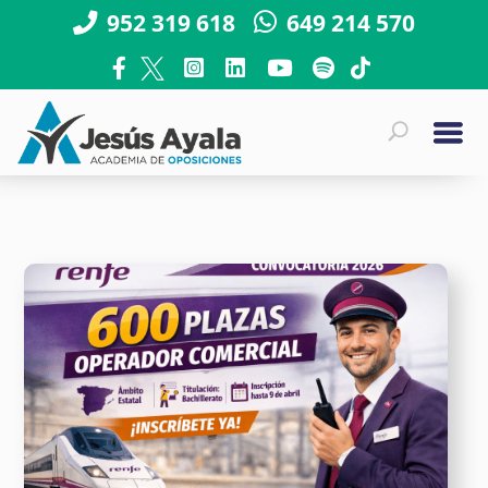
952 319 618
649 214 570