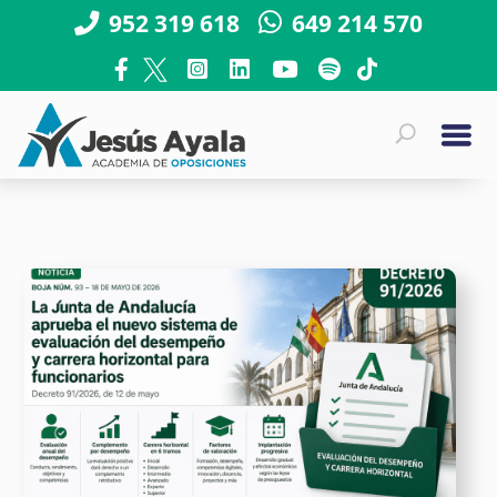
952 319 618
649 214 570