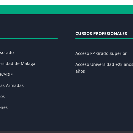
CURSOS PROFESIONALES
esorado
Acceso FP Grado Superior
ersidad de Málaga
Acceso Universidad +25 año
años
E/ADIF
zas Armadas
eos
ones