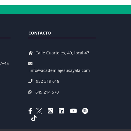
CONTACTO
Calle Cuarteles, 49, local 47
s/+45
info@academiajesusayala.com
952 319 618
649 214 570