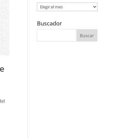
Noticias
por
Fecha
Buscador
de
del