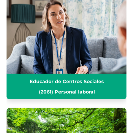
EDUCADOR DE CENTROS
SOCIALES (2061) PERSONAL
LABORAL
INFÓRMATE
Educador de Centros Sociales
(2061) Personal laboral