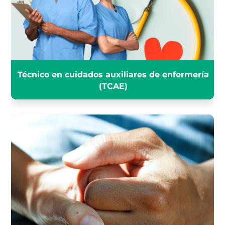
INFÓRMATE
Técnico en cuidados auxiliares de enfermería
(TCAE)
TRABAJO SOCIAL JUNTA DE
ANDALUCÍA
INFÓRMATE