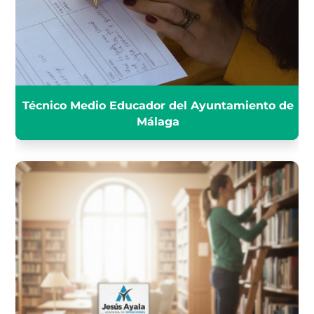
MÁLAGA
INFÓRMATE
Técnico Medio Educador del Ayuntamiento de
Málaga
Técnico Auxiliar de Bibliotecas
de Corporaciones locales
INFÓRMATE