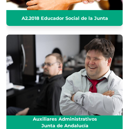
A2.2018 Educador Social de la Junta
AUXILIAR ADMINISTRATIVO
JUNTA (Turno de Discapacidad
Intelectual)
INFÓRMATE
Auxiliares Administrativos
Junta de Andalucía