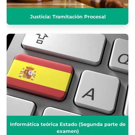
Justicia: Tramitación Procesal
INFORMÁTICA TEÓRICA
ESTADO
INFÓRMATE
Informática teórica Estado (Segunda parte de
examen)