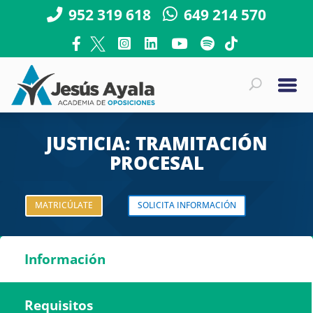
952 319 618
649 214 570
JUSTICIA: TRAMITACIÓN
PROCESAL
MATRICÚLATE
SOLICITA INFORMACIÓN
Información
Requisitos