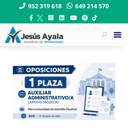
952 319 618
649 214 570