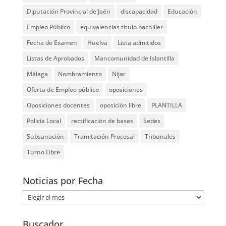
Diputación Provincial de Jaén
discapacidad
Educación
Empleo Público
equivalencias titulo bachiller
Fecha de Examen
Huelva
Lista admitidos
Listas de Aprobados
Mancomunidad de Islantilla
Málaga
Nombramiento
Níjar
Oferta de Empleo público
oposiciones
Oposiciones docentes
oposición libre
PLANTILLA
Policía Local
rectificación de bases
Sedes
Subsanación
Tramitación Procesal
Tribunales
Turno Libre
Noticias por Fecha
Noticias
por
Fecha
Buscador