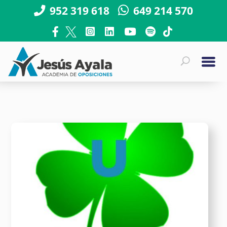
952 319 618
649 214 570