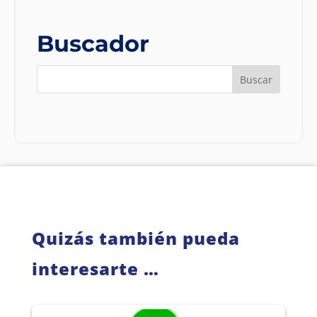
por
Fecha
Buscador
Quizás también pueda
interesarte …