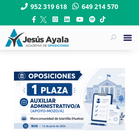
952 319 618
649 214 570