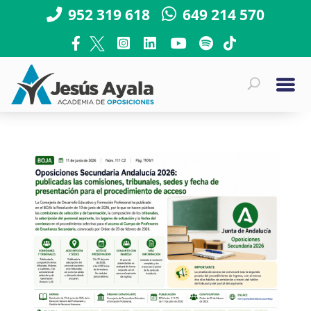
952 319 618
649 214 570