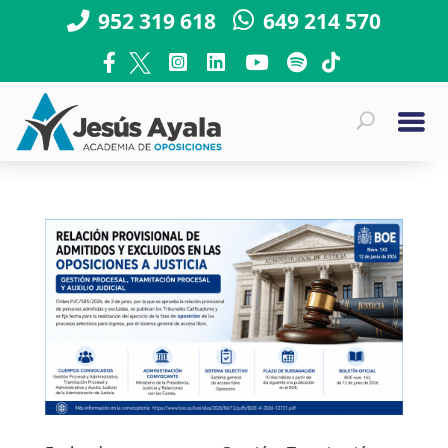
952 319 618
649 214 570