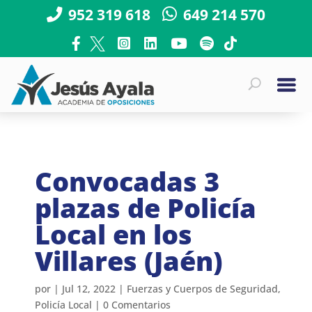
952 319 618
649 214 570
Convocadas 3
plazas de Policía
Local en los
Villares (Jaén)
por
|
Jul 12, 2022
|
Fuerzas y Cuerpos de Seguridad
,
Policía Local
|
0 Comentarios