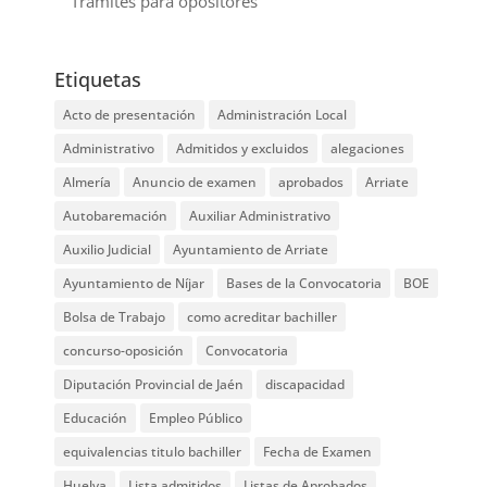
Trámites para opositores
Etiquetas
Acto de presentación
Administración Local
Administrativo
Admitidos y excluidos
alegaciones
Almería
Anuncio de examen
aprobados
Arriate
Autobaremación
Auxiliar Administrativo
Auxilio Judicial
Ayuntamiento de Arriate
Ayuntamiento de Níjar
Bases de la Convocatoria
BOE
Bolsa de Trabajo
como acreditar bachiller
concurso-oposición
Convocatoria
Diputación Provincial de Jaén
discapacidad
Educación
Empleo Público
equivalencias titulo bachiller
Fecha de Examen
Huelva
Lista admitidos
Listas de Aprobados