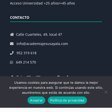
Acceso Universidad +25 años/+45 años
CONTACTO
Calle Cuarteles, 49, local 47
info@academiajesusayala.com
952 319 618
649 214 570
Usamos cookies para asegurar que te damos la mejor
experiencia en nuestra web. Si continúas usando este sitio,
asumiremos que estás de acuerdo con ello.
Aviso Legal
|
Política de Privacidad
|
Aceptar
Política de privacidad
Condiciones Generales de la Matrícula
|
Decreto
625/2019