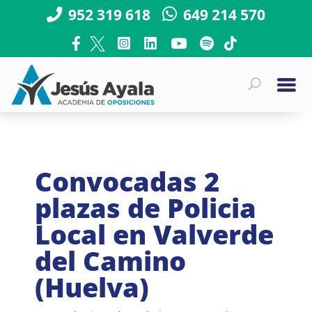
952 319 618
649 214 570
Convocadas 2
plazas de Policia
Local en Valverde
del Camino
(Huelva)