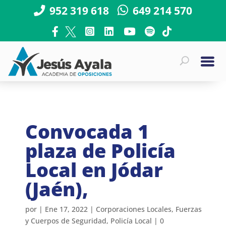
952 319 618
649 214 570
Convocada 1
plaza de Policía
Local en Jódar
(Jaén),
por
|
Ene 17, 2022
|
Corporaciones Locales
,
Fuerzas
y Cuerpos de Seguridad
,
Policía Local
|
0