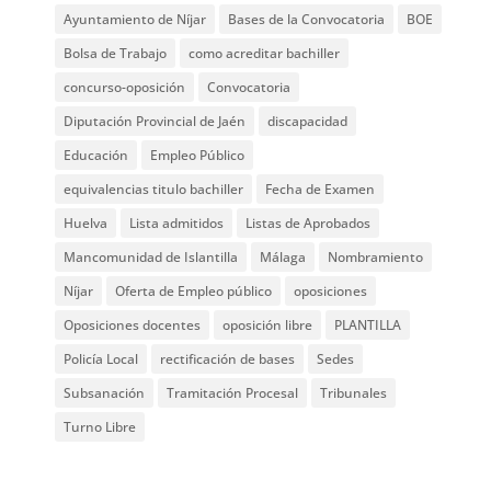
Ayuntamiento de Níjar
Bases de la Convocatoria
BOE
Bolsa de Trabajo
como acreditar bachiller
concurso-oposición
Convocatoria
Diputación Provincial de Jaén
discapacidad
Educación
Empleo Público
equivalencias titulo bachiller
Fecha de Examen
Huelva
Lista admitidos
Listas de Aprobados
Mancomunidad de Islantilla
Málaga
Nombramiento
Níjar
Oferta de Empleo público
oposiciones
Oposiciones docentes
oposición libre
PLANTILLA
Policía Local
rectificación de bases
Sedes
Subsanación
Tramitación Procesal
Tribunales
Turno Libre