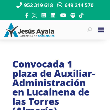
952 319 618
649 214 570
Convocada 1
plaza de Auxiliar-
Administración
en Lucainena de
las Torres