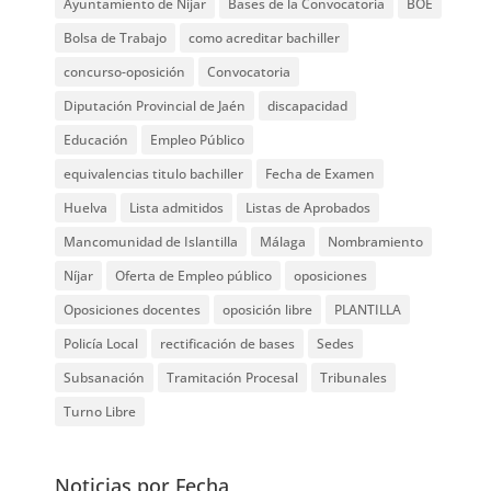
Ayuntamiento de Níjar
Bases de la Convocatoria
BOE
Bolsa de Trabajo
como acreditar bachiller
concurso-oposición
Convocatoria
Diputación Provincial de Jaén
discapacidad
Educación
Empleo Público
equivalencias titulo bachiller
Fecha de Examen
Huelva
Lista admitidos
Listas de Aprobados
Mancomunidad de Islantilla
Málaga
Nombramiento
Níjar
Oferta de Empleo público
oposiciones
Oposiciones docentes
oposición libre
PLANTILLA
Policía Local
rectificación de bases
Sedes
Subsanación
Tramitación Procesal
Tribunales
Turno Libre
Noticias por Fecha