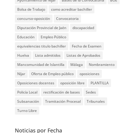
Ayuntamiento de Níjar
Bases de la Convocatoria
BOE
Bolsa de Trabajo
como acreditar bachiller
concurso-oposición
Convocatoria
Diputación Provincial de Jaén
discapacidad
Educación
Empleo Público
equivalencias titulo bachiller
Fecha de Examen
Huelva
Lista admitidos
Listas de Aprobados
Mancomunidad de Islantilla
Málaga
Nombramiento
Níjar
Oferta de Empleo público
oposiciones
Oposiciones docentes
oposición libre
PLANTILLA
Policía Local
rectificación de bases
Sedes
Subsanación
Tramitación Procesal
Tribunales
Turno Libre
Noticias por Fecha