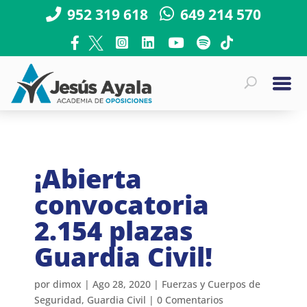
952 319 618
649 214 570
¡Abierta
convocatoria
2.154 plazas
Guardia Civil!
por
dimox
|
Ago 28, 2020
|
Fuerzas y Cuerpos de
Seguridad
,
Guardia Civil
|
0 Comentarios