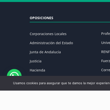
OPOSICIONES
Prof
Corporaciones Locales
Univ
Administración del Estado
RENF
Junta de Andalucía
Fuer
Justicia
Corr
Hacienda
Prisi
Fuerzas y Cuerpos de Seguridad
Usamos cookies para asegurar que te damos la mejor experienc
Aviso Legal
|
P