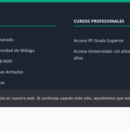
CURSOS PROFESIONALES
esorado
Acceso FP Grado Superior
ersidad de Málaga
Acceso Universidad +25 año
años
E/ADIF
zas Armadas
eos
ones
ia en nuestra web. Si continúas usando este sitio, asumiremos que est
olítica de Privacidad
|
Condiciones Generales de la Matrícula