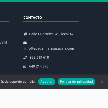
CONTACTO
Calle Cuarteles, 49, local 47
s/+45
info@academiajesusayala.com
952 319 618
649 214 570
ás de acuerdo con ello.
Aceptar
Política de privacidad
|
Decreto 625/2019