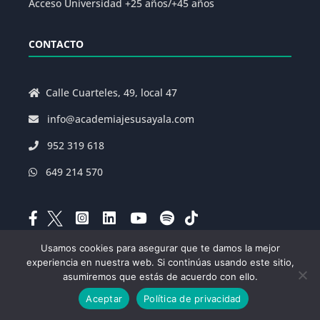
Acceso Universidad +25 años/+45 años
CONTACTO
Calle Cuarteles, 49, local 47
info@academiajesusayala.com
952 319 618
649 214 570
Usamos cookies para asegurar que te damos la mejor
experiencia en nuestra web. Si continúas usando este sitio,
Aviso Legal
|
Política de Privacidad
|
asumiremos que estás de acuerdo con ello.
Condiciones Generales de la Matrícula
|
Decreto
Aceptar
Política de privacidad
625/2019