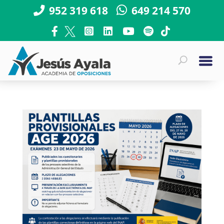
952 319 618
649 214 570