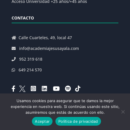
Acceso Universidad +25 años/+45 años
CONTACTO
Calle Cuarteles, 49, local 47
info@academiajesusayala.com
952 319 618
649 214 570
Usamos cookies para asegurar que te damos la mejor
experiencia en nuestra web. Si continúas usando este sitio,
Aviso Legal
|
Política de Privacidad
|
asumiremos que estás de acuerdo con ello.
Condiciones Generales de la Matrícula
|
Decreto
Aceptar
Política de privacidad
625/2019