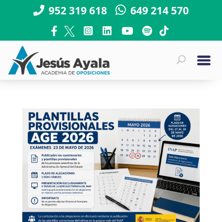
952 319 618
649 214 570