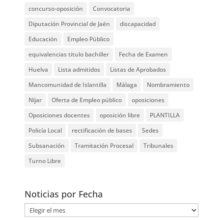
concurso-oposición
Convocatoria
Diputación Provincial de Jaén
discapacidad
Educación
Empleo Público
equivalencias titulo bachiller
Fecha de Examen
Huelva
Lista admitidos
Listas de Aprobados
Mancomunidad de Islantilla
Málaga
Nombramiento
Níjar
Oferta de Empleo público
oposiciones
Oposiciones docentes
oposición libre
PLANTILLA
Policía Local
rectificación de bases
Sedes
Subsanación
Tramitación Procesal
Tribunales
Turno Libre
Noticias por Fecha
Noticias
por