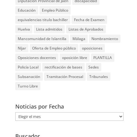
Diputación Provincial de Jaén
discapacidad
Educación
Empleo Público
equivalencias titulo bachiller
Fecha de Examen
Huelva
Lista admitidos
Listas de Aprobados
Mancomunidad de Islantilla
Málaga
Nombramiento
Níjar
Oferta de Empleo público
oposiciones
Oposiciones docentes
oposición libre
PLANTILLA
Policía Local
rectificación de bases
Sedes
Subsanación
Tramitación Procesal
Tribunales
Turno Libre
Noticias por Fecha
Noticias
por
Fecha
Buscador