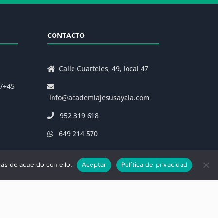
CONTACTO
Calle Cuarteles, 49, local 47
s/+45
info@academiajesusayala.com
952 319 618
649 214 570
ás de acuerdo con ello.
Aceptar
Política de privacidad
|
Decreto 625/2019