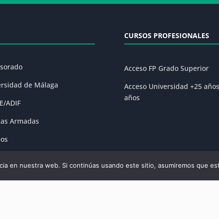
CURSOS PROFESIONALES
esorado
Acceso FP Grado Superior
ersidad de Málaga
Acceso Universidad +25 año
años
E/ADIF
zas Armadas
eos
ones
ia en nuestra web. Si continúas usando este sitio, asumiremos que est
olítica de Privacidad
|
Condiciones Generales de la Matrícula