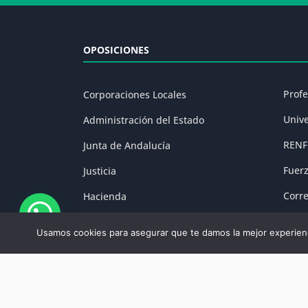
OPOSICIONES
Prof
Corporaciones Locales
Univ
Administración del Estado
RENF
Junta de Andalucía
Fuer
Justicia
Corr
Hacienda
Prisi
Fuerzas y Cuerpos de Seguridad
Usamos cookies para asegurar que te damos la mejor experienc
Aviso Legal
|
P