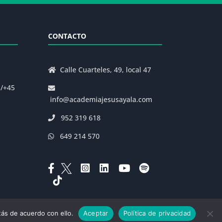
CONTACTO
Calle Cuarteles, 49, local 47
s/+45
info@academiajesusayala.com
952 319 618
649 214 570
ás de acuerdo con ello.
Aceptar
Política de privacidad
|
Decreto 625/2019