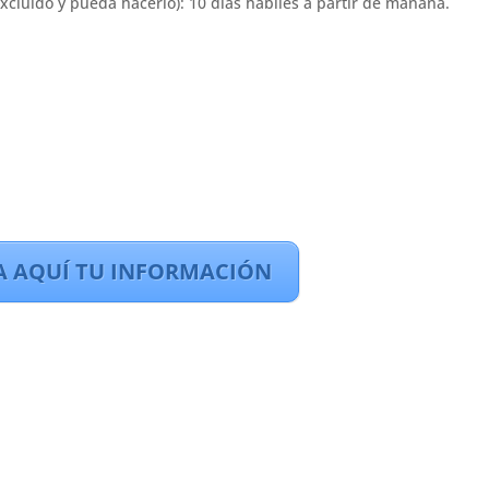
xcluido y pueda hacerlo): 10 días hábiles a partir de mañana.
A AQUÍ TU INFORMACIÓN