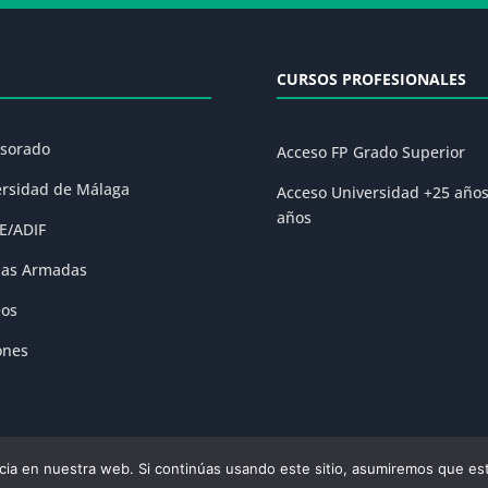
CURSOS PROFESIONALES
esorado
Acceso FP Grado Superior
ersidad de Málaga
Acceso Universidad +25 año
años
E/ADIF
zas Armadas
eos
ones
ia en nuestra web. Si continúas usando este sitio, asumiremos que est
olítica de Privacidad
|
Condiciones Generales de la Matrícula