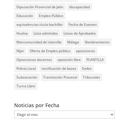
Diputación Provincial de Jaén
discapacidad
Educación
Empleo Público
equivalencias titulo bachiller
Fecha de Examen
Huelva
Lista admitidos
Listas de Aprobados
Mancomunidad de Islantilla
Málaga
Nombramiento
Níjar
Oferta de Empleo público
oposiciones
Oposiciones docentes
oposición libre
PLANTILLA
Policía Local
rectificación de bases
Sedes
Subsanación
Tramitación Procesal
Tribunales
Turno Libre
Noticias por Fecha
Noticias
por
Fecha