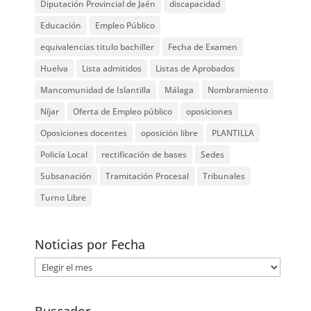
Diputación Provincial de Jaén
discapacidad
Educación
Empleo Público
equivalencias titulo bachiller
Fecha de Examen
Huelva
Lista admitidos
Listas de Aprobados
Mancomunidad de Islantilla
Málaga
Nombramiento
Níjar
Oferta de Empleo público
oposiciones
Oposiciones docentes
oposición libre
PLANTILLA
Policía Local
rectificación de bases
Sedes
Subsanación
Tramitación Procesal
Tribunales
Turno Libre
Noticias por Fecha
Noticias
por
Fecha