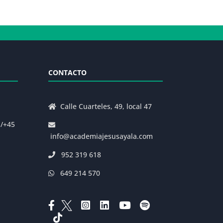
CONTACTO
Calle Cuarteles, 49, local 47
s/+45
info@academiajesusayala.com
952 319 618
649 214 570