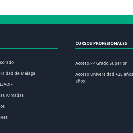
CURSOS PROFESIONALES
esorado
Acceso FP Grado Superior
ersidad de Málaga
Acceso Universidad +25 año
años
E/ADIF
zas Armadas
eos
ones