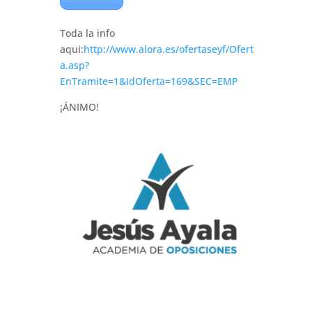
Toda la info
aqui:
http://www.alora.es/ofertaseyf/Ofert
a.asp?
EnTramite=1&IdOferta=169&SEC=EMP
¡ÁNIMO!