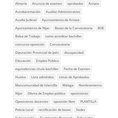
Almería
Anuncio de examen
aprobados
Arriate
Autobaremación
Auxiliar Administrativo
Auxilio Judicial
Ayuntamiento de Arriate
Ayuntamiento de Níjar
Bases de la Convocatoria
BOE
Bolsa de Trabajo
como acreditar bachiller
concurso-oposición
Convocatoria
Diputación Provincial de Jaén
discapacidad
Educación
Empleo Público
equivalencias titulo bachiller
Fecha de Examen
Huelva
Lista admitidos
Listas de Aprobados
Mancomunidad de Islantilla
Málaga
Nombramiento
Níjar
Oferta de Empleo público
oposiciones
Oposiciones docentes
oposición libre
PLANTILLA
Policía Local
rectificación de bases
Sedes
Subsanación
Tramitación Procesal
Tribunales