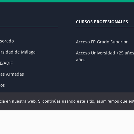
CURSOS PROFESIONALES
esorado
Acceso FP Grado Superior
ersidad de Málaga
Acceso Universidad +25 año
años
E/ADIF
zas Armadas
eos
ones
ia en nuestra web. Si continúas usando este sitio, asumiremos que est
olítica de Privacidad
|
Condiciones Generales de la Matrícula