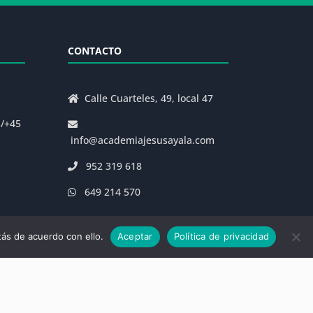
CONTACTO
Calle Cuarteles, 49, local 47
s/+45
info@academiajesusayala.com
952 319 618
649 214 570
ás de acuerdo con ello.
Aceptar
Política de privacidad
|
Decreto 625/2019