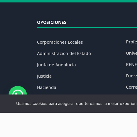
OPOSICIONES
Prof
Corporaciones Locales
Univ
Administración del Estado
RENF
Junta de Andalucía
Fuer
Justicia
Corr
Hacienda
Prisi
Fuerzas y Cuerpos de Seguridad
Usamos cookies para asegurar que te damos la mejor experienc
Aviso Legal
|
P