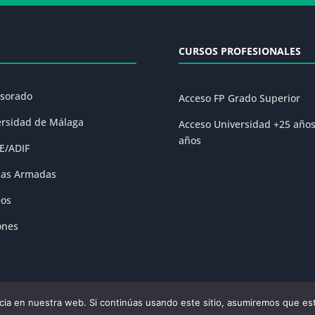
CURSOS PROFESIONALES
esorado
Acceso FP Grado Superior
ersidad de Málaga
Acceso Universidad +25 año
años
E/ADIF
zas Armadas
eos
ones
ia en nuestra web. Si continúas usando este sitio, asumiremos que est
olítica de Privacidad
|
Condiciones Generales de la Matrícula