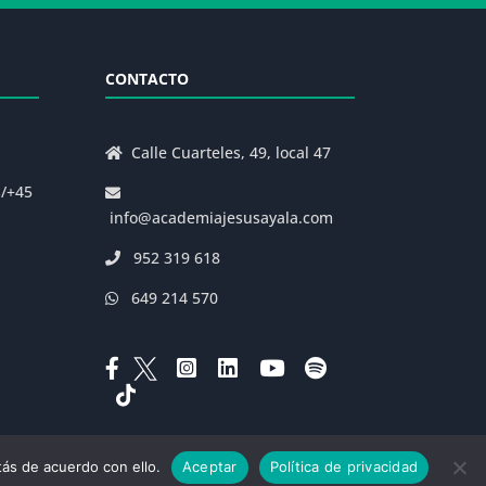
CONTACTO
Calle Cuarteles, 49, local 47
s/+45
info@academiajesusayala.com
952 319 618
649 214 570
ás de acuerdo con ello.
Aceptar
Política de privacidad
|
Decreto 625/2019