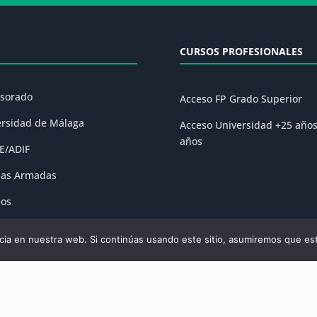
CURSOS PROFESIONALES
esorado
Acceso FP Grado Superior
ersidad de Málaga
Acceso Universidad +25 año
años
E/ADIF
zas Armadas
eos
ones
ia en nuestra web. Si continúas usando este sitio, asumiremos que est
olítica de Privacidad
|
Condiciones Generales de la Matrícula