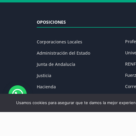
OPOSICIONES
Prof
Corporaciones Locales
Univ
Administración del Estado
RENF
Junta de Andalucía
Fuer
Justicia
Corr
Hacienda
Prisi
Fuerzas y Cuerpos de Seguridad
Usamos cookies para asegurar que te damos la mejor experienc
Aviso Legal
|
P