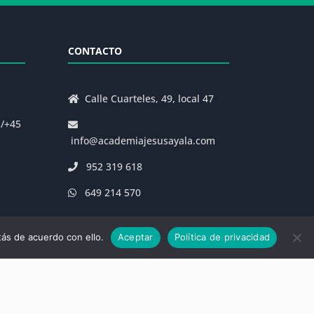
CONTACTO
Calle Cuarteles, 49, local 47
s/+45
info@academiajesusayala.com
952 319 618
649 214 570
ás de acuerdo con ello.
Aceptar
Política de privacidad
|
Decreto 625/2019