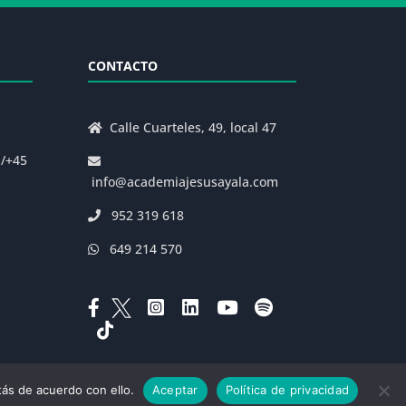
CONTACTO
Calle Cuarteles, 49, local 47
s/+45
info@academiajesusayala.com
952 319 618
649 214 570
ás de acuerdo con ello.
Aceptar
Política de privacidad
|
Decreto 625/2019