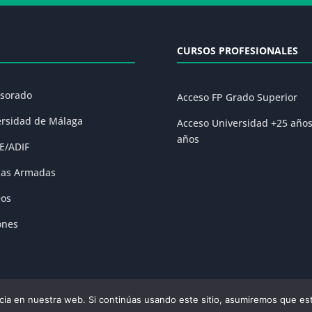
CURSOS PROFESIONALES
esorado
Acceso FP Grado Superior
ersidad de Málaga
Acceso Universidad +25 año
años
E/ADIF
zas Armadas
eos
ones
ia en nuestra web. Si continúas usando este sitio, asumiremos que est
olítica de Privacidad
|
Condiciones Generales de la Matrícula