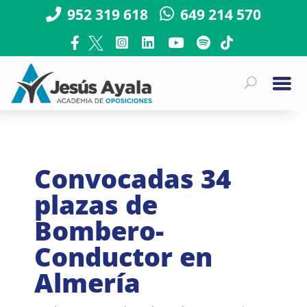
952 319 618
649 214 570
Convocadas 34
plazas de
Bombero-
Conductor en
Almería