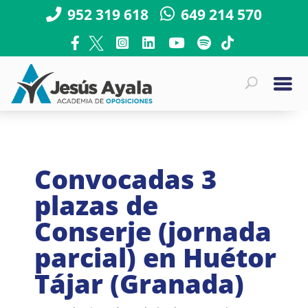
952 319 618
649 214 570
Convocadas 3
plazas de
Conserje (jornada
parcial) en Huétor
Tájar (Granada)