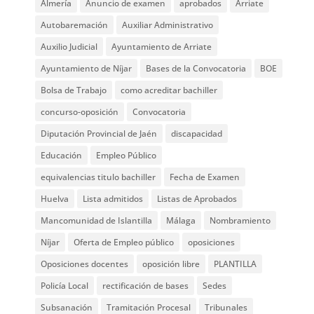
Almería
Anuncio de examen
aprobados
Arriate
Autobaremación
Auxiliar Administrativo
Auxilio Judicial
Ayuntamiento de Arriate
Ayuntamiento de Níjar
Bases de la Convocatoria
BOE
Bolsa de Trabajo
como acreditar bachiller
concurso-oposición
Convocatoria
Diputación Provincial de Jaén
discapacidad
Educación
Empleo Público
equivalencias titulo bachiller
Fecha de Examen
Huelva
Lista admitidos
Listas de Aprobados
Mancomunidad de Islantilla
Málaga
Nombramiento
Níjar
Oferta de Empleo público
oposiciones
Oposiciones docentes
oposición libre
PLANTILLA
Policía Local
rectificación de bases
Sedes
Subsanación
Tramitación Procesal
Tribunales