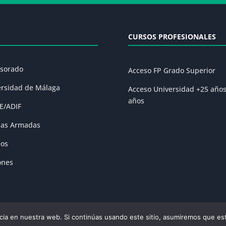
CURSOS PROFESIONALES
esorado
Acceso FP Grado Superior
ersidad de Málaga
Acceso Universidad +25 año
años
E/ADIF
zas Armadas
eos
ones
ia en nuestra web. Si continúas usando este sitio, asumiremos que est
olítica de Privacidad
|
Condiciones Generales de la Matrícula