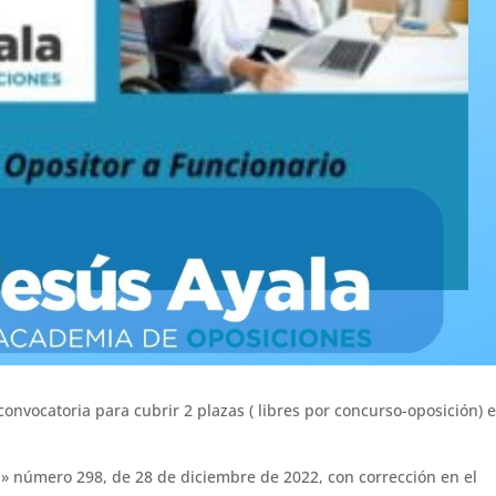
onvocatoria para cubrir 2 plazas ( libres por concurso-oposición) e
lla» número 298, de 28 de diciembre de 2022, con corrección en el