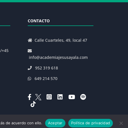
CONTACTO
Calle Cuarteles, 49, local 47
s/+45
info@academiajesusayala.com
952 319 618
649 214 570
ás de acuerdo con ello.
Aceptar
Política de privacidad
|
Decreto 625/2019