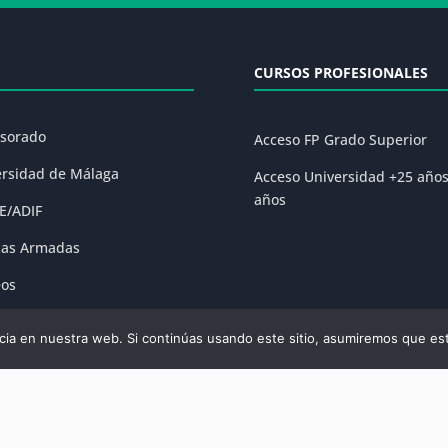
CURSOS PROFESIONALES
esorado
Acceso FP Grado Superior
ersidad de Málaga
Acceso Universidad +25 año
años
E/ADIF
zas Armadas
eos
ones
ia en nuestra web. Si continúas usando este sitio, asumiremos que est
olítica de Privacidad
|
Condiciones Generales de la Matrícula