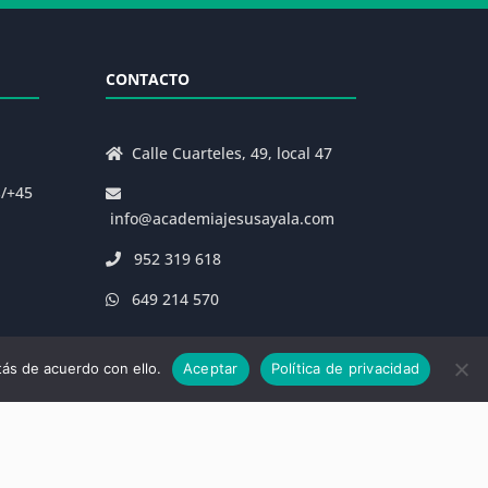
CONTACTO
Calle Cuarteles, 49, local 47
s/+45
info@academiajesusayala.com
952 319 618
649 214 570
ás de acuerdo con ello.
Aceptar
Política de privacidad
|
Decreto 625/2019