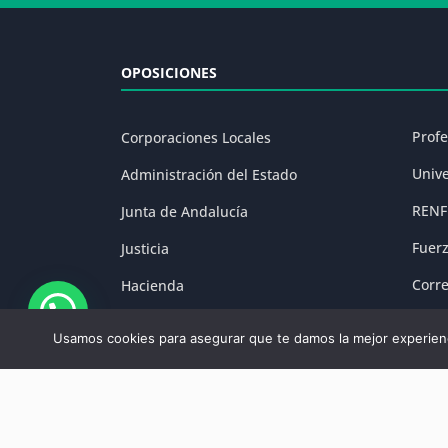
OPOSICIONES
Prof
Corporaciones Locales
Univ
Administración del Estado
RENF
Junta de Andalucía
Fuer
Justicia
Corr
Hacienda
Prisi
Fuerzas y Cuerpos de Seguridad
Usamos cookies para asegurar que te damos la mejor experienc
Aviso Legal
|
P