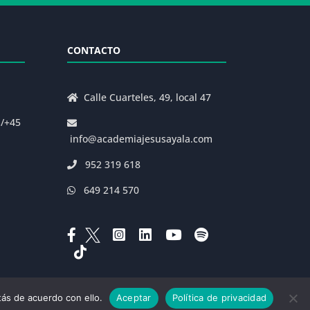
CONTACTO
Calle Cuarteles, 49, local 47
s/+45
info@academiajesusayala.com
952 319 618
649 214 570
ás de acuerdo con ello.
Aceptar
Política de privacidad
|
Decreto 625/2019