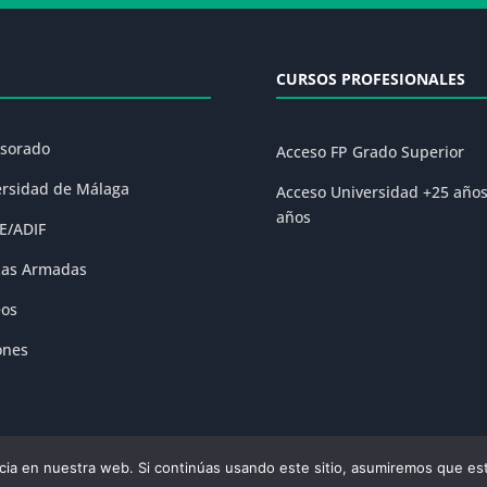
CURSOS PROFESIONALES
esorado
Acceso FP Grado Superior
ersidad de Málaga
Acceso Universidad +25 año
años
E/ADIF
zas Armadas
eos
ones
ia en nuestra web. Si continúas usando este sitio, asumiremos que est
olítica de Privacidad
|
Condiciones Generales de la Matrícula