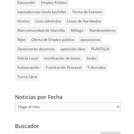
Educación
Empleo Público
equivalencias titulo bachiller
Fecha de Examen
Huelva
Lista admitidos
Listas de Aprobados
Mancomunidad de Islantilla
Málaga
Nombramiento
Níjar
Oferta de Empleo público
oposiciones
Oposiciones docentes
oposición libre
PLANTILLA
Policía Local
rectificación de bases
Sedes
Subsanación
Tramitación Procesal
Tribunales
Turno Libre
Noticias por Fecha
Noticias
por
Fecha
Buscador