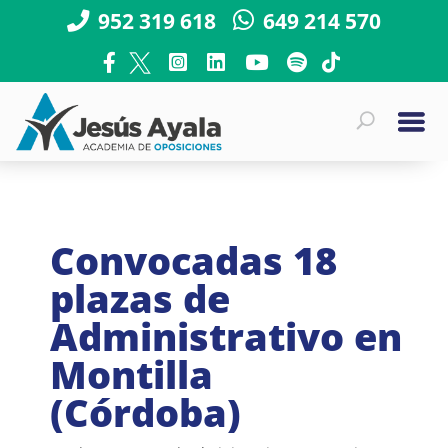
952 319 618
649 214 570
Convocadas 18
plazas de
Administrativo en
Montilla
(Córdoba)