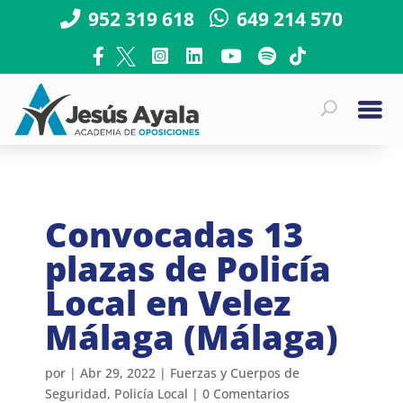
952 319 618
649 214 570
Convocadas 13
plazas de Policía
Local en Velez
Málaga (Málaga)
por
|
Abr 29, 2022
|
Fuerzas y Cuerpos de
Seguridad
,
Policía Local
|
0 Comentarios