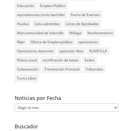
Educación
Empleo Público
equivalencias titulo bachiller
Fecha de Examen
Huelva
Lista admitidos
Listas de Aprobados
Mancomunidad de Islantilla
Málaga
Nombramiento
Níjar
Oferta de Empleo público
oposiciones
Oposiciones docentes
oposición libre
PLANTILLA
Policía Local
rectificación de bases
Sedes
Subsanación
Tramitación Procesal
Tribunales
Turno Libre
Noticias por Fecha
Noticias
por
Fecha
Buscador