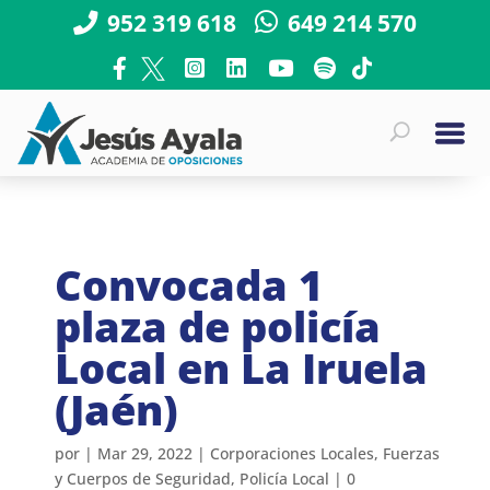
952 319 618
649 214 570
Convocada 1
plaza de policía
Local en La Iruela
(Jaén)
por
|
Mar 29, 2022
|
Corporaciones Locales
,
Fuerzas
y Cuerpos de Seguridad
,
Policía Local
|
0