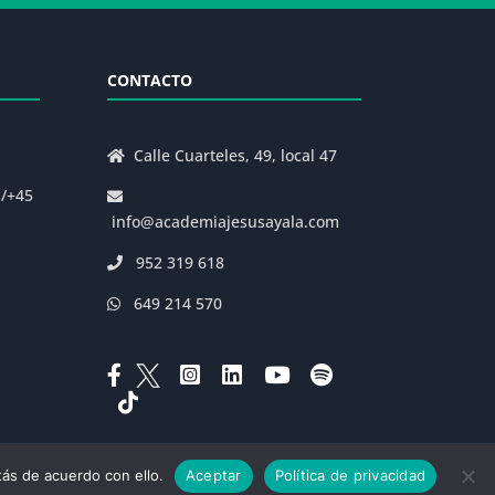
CONTACTO
Calle Cuarteles, 49, local 47
s/+45
info@academiajesusayala.com
952 319 618
649 214 570
ás de acuerdo con ello.
Aceptar
Política de privacidad
|
Decreto 625/2019