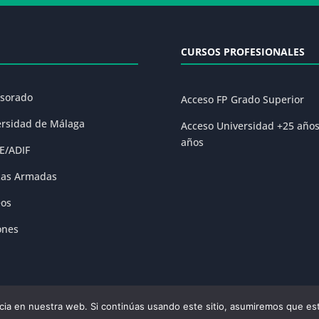
CURSOS PROFESIONALES
esorado
Acceso FP Grado Superior
ersidad de Málaga
Acceso Universidad +25 año
años
E/ADIF
zas Armadas
eos
ones
ia en nuestra web. Si continúas usando este sitio, asumiremos que est
olítica de Privacidad
|
Condiciones Generales de la Matrícula