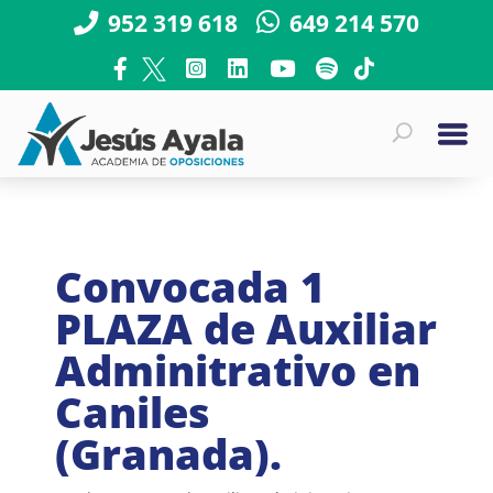
952 319 618
649 214 570
Convocada 1
PLAZA de Auxiliar
Adminitrativo en
Caniles
(Granada).