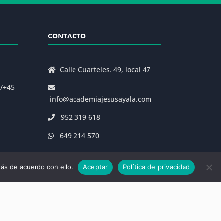
CONTACTO
Calle Cuarteles, 49, local 47
s/+45
info@academiajesusayala.com
952 319 618
649 214 570
ás de acuerdo con ello.
Aceptar
Política de privacidad
|
Decreto 625/2019