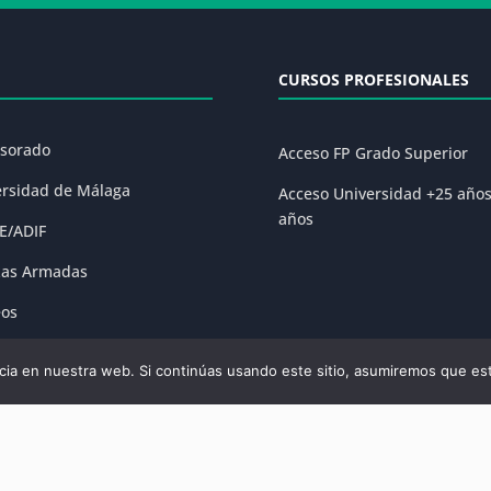
CURSOS PROFESIONALES
esorado
Acceso FP Grado Superior
ersidad de Málaga
Acceso Universidad +25 año
años
E/ADIF
zas Armadas
eos
ones
ia en nuestra web. Si continúas usando este sitio, asumiremos que est
olítica de Privacidad
|
Condiciones Generales de la Matrícula