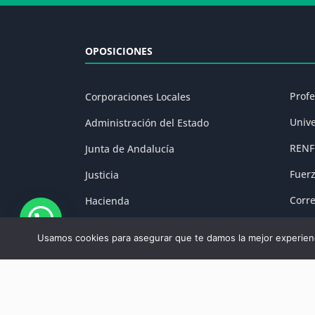
OPOSICIONES
Prof
Corporaciones Locales
Univ
Administración del Estado
RENF
Junta de Andalucía
Fuer
Justicia
Corr
Hacienda
Prisi
Fuerzas y Cuerpos de Seguridad
Usamos cookies para asegurar que te damos la mejor experienc
Aviso Legal
|
P