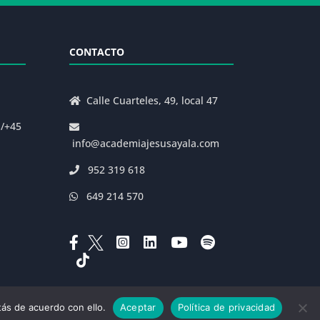
CONTACTO
Calle Cuarteles, 49, local 47
s/+45
info@academiajesusayala.com
952 319 618
649 214 570
ás de acuerdo con ello.
Aceptar
Política de privacidad
|
Decreto 625/2019