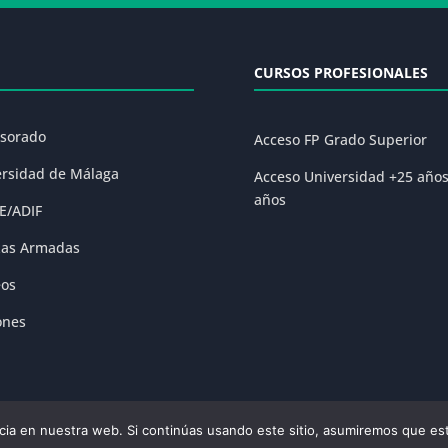
CURSOS PROFESIONALES
esorado
Acceso FP Grado Superior
ersidad de Málaga
Acceso Universidad +25 año
años
E/ADIF
zas Armadas
eos
ones
ia en nuestra web. Si continúas usando este sitio, asumiremos que est
olítica de Privacidad
|
Condiciones Generales de la Matrícula