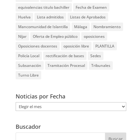
equivalencias titulo bachiller
Fecha de Examen
Huelva
Lista admitidos
Listas de Aprobados
Mancomunidad de Islantilla
Málaga
Nombramiento
Níjar
Oferta de Empleo público
oposiciones
Oposiciones docentes
oposición libre
PLANTILLA
Policía Local
rectificación de bases
Sedes
Subsanación
Tramitación Procesal
Tribunales
Turno Libre
Noticias por Fecha
Noticias
por
Fecha
Buscador