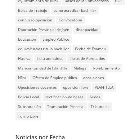
Ayuntamiento de Níjar
Bases de la Convocatoria
BOE
Bolsa de Trabajo
como acreditar bachiller
concurso-oposición
Convocatoria
Diputación Provincial de Jaén
discapacidad
Educación
Empleo Público
equivalencias titulo bachiller
Fecha de Examen
Huelva
Lista admitidos
Listas de Aprobados
Mancomunidad de Islantilla
Málaga
Nombramiento
Níjar
Oferta de Empleo público
oposiciones
Oposiciones docentes
oposición libre
PLANTILLA
Policía Local
rectificación de bases
Sedes
Subsanación
Tramitación Procesal
Tribunales
Turno Libre
Noticias por Fecha