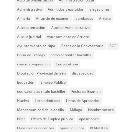
Acto de presentación
Administración Local
Administrativo
Admitidos y excluidos
alegaciones
Almería
Anuncio de examen
aprobados
Arriate
Autobaremación
Auxiliar Administrativo
Auxilio Judicial
Ayuntamiento de Arriate
Ayuntamiento de Níjar
Bases de la Convocatoria
BOE
Bolsa de Trabajo
como acreditar bachiller
concurso-oposición
Convocatoria
Diputación Provincial de Jaén
discapacidad
Educación
Empleo Público
equivalencias titulo bachiller
Fecha de Examen
Huelva
Lista admitidos
Listas de Aprobados
Mancomunidad de Islantilla
Málaga
Nombramiento
Níjar
Oferta de Empleo público
oposiciones
Oposiciones docentes
oposición libre
PLANTILLA