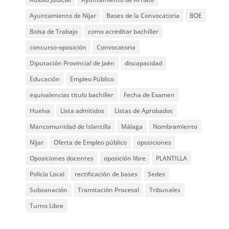
Ayuntamiento de Níjar
Bases de la Convocatoria
BOE
Bolsa de Trabajo
como acreditar bachiller
concurso-oposición
Convocatoria
Diputación Provincial de Jaén
discapacidad
Educación
Empleo Público
equivalencias titulo bachiller
Fecha de Examen
Huelva
Lista admitidos
Listas de Aprobados
Mancomunidad de Islantilla
Málaga
Nombramiento
Níjar
Oferta de Empleo público
oposiciones
Oposiciones docentes
oposición libre
PLANTILLA
Policía Local
rectificación de bases
Sedes
Subsanación
Tramitación Procesal
Tribunales
Turno Libre