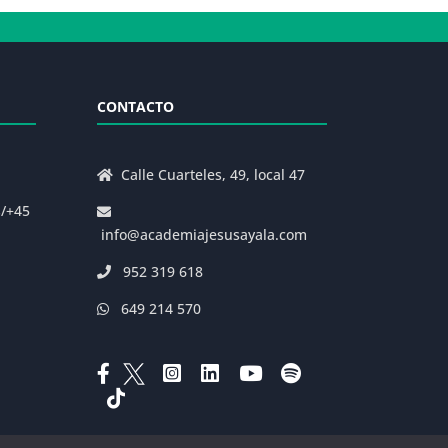
CONTACTO
Calle Cuarteles, 49, local 47
s/+45
info@academiajesusayala.com
952 319 618
649 214 570