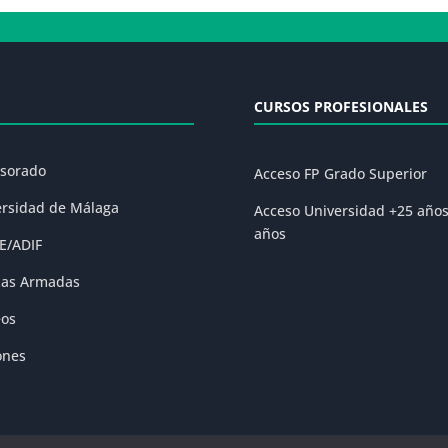
CURSOS PROFESIONALES
esorado
Acceso FP Grado Superior
ersidad de Málaga
Acceso Universidad +25 año
años
E/ADIF
zas Armadas
eos
ones